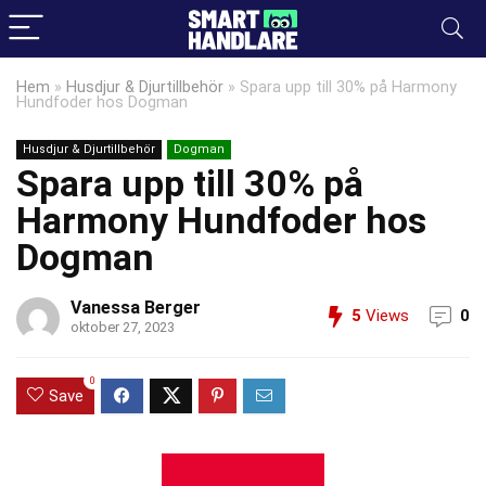
Hem
»
Husdjur & Djurtillbehör
»
Spara upp till 30% på Harmony
Hundfoder hos Dogman
Husdjur & Djurtillbehör
Dogman
Spara upp till 30% på
Harmony Hundfoder hos
Dogman
Vanessa Berger
5
Views
0
oktober 27, 2023
0
Save